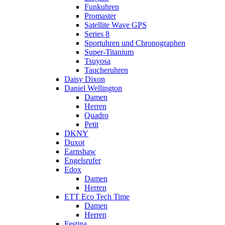
Funkuhren
Promaster
Satellite Wave GPS
Series 8
Sportuhren und Chronographen
Super-Titanium
Tsuyosa
Taucheruhren
Daisy Dixon
Daniel Wellington
Damen
Herren
Quadro
Petit
DKNY
Duxot
Earnshaw
Engelsrufer
Edox
Damen
Herren
ETT Eco Tech Time
Damen
Herren
Festina