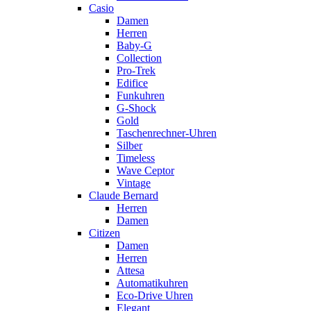
Casio
Damen
Herren
Baby-G
Collection
Pro-Trek
Edifice
Funkuhren
G-Shock
Gold
Taschenrechner-Uhren
Silber
Timeless
Wave Ceptor
Vintage
Claude Bernard
Herren
Damen
Citizen
Damen
Herren
Attesa
Automatikuhren
Eco-Drive Uhren
Elegant