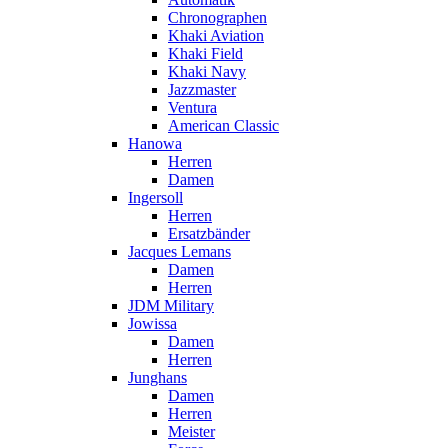
Chronographen
Khaki Aviation
Khaki Field
Khaki Navy
Jazzmaster
Ventura
American Classic
Hanowa
Herren
Damen
Ingersoll
Herren
Ersatzbänder
Jacques Lemans
Damen
Herren
JDM Military
Jowissa
Damen
Herren
Junghans
Damen
Herren
Meister