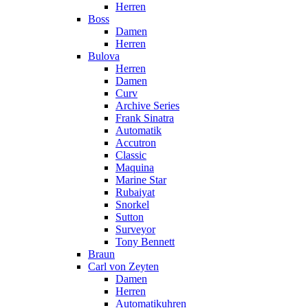
Herren
Boss
Damen
Herren
Bulova
Herren
Damen
Curv
Archive Series
Frank Sinatra
Automatik
Accutron
Classic
Maquina
Marine Star
Rubaiyat
Snorkel
Sutton
Surveyor
Tony Bennett
Braun
Carl von Zeyten
Damen
Herren
Automatikuhren