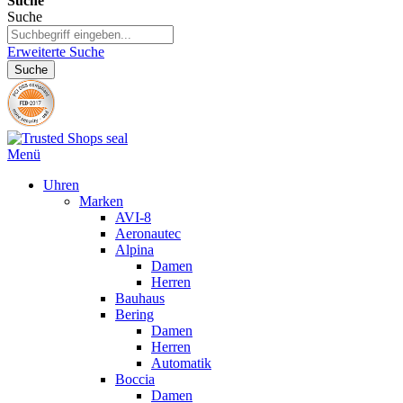
Suche
Suche
Erweiterte Suche
Suche
Menü
Uhren
Marken
AVI-8
Aeronautec
Alpina
Damen
Herren
Bauhaus
Bering
Damen
Herren
Automatik
Boccia
Damen