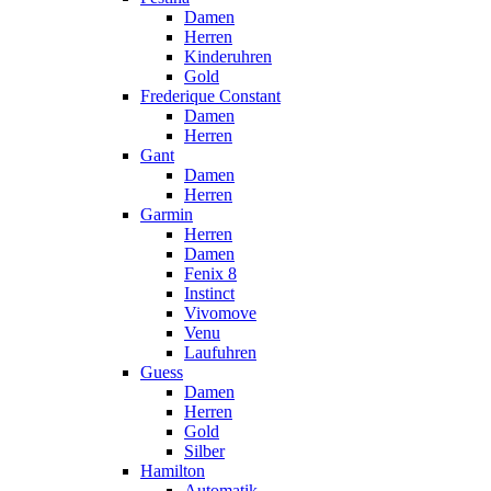
Damen
Herren
Kinderuhren
Gold
Frederique Constant
Damen
Herren
Gant
Damen
Herren
Garmin
Herren
Damen
Fenix 8
Instinct
Vivomove
Venu
Laufuhren
Guess
Damen
Herren
Gold
Silber
Hamilton
Automatik