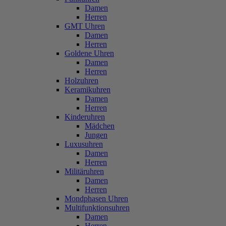
Damen
Herren
GMT Uhren
Damen
Herren
Goldene Uhren
Damen
Herren
Holzuhren
Keramikuhren
Damen
Herren
Kinderuhren
Mädchen
Jungen
Luxusuhren
Damen
Herren
Militäruhren
Damen
Herren
Mondphasen Uhren
Multifunktionsuhren
Damen
Herren