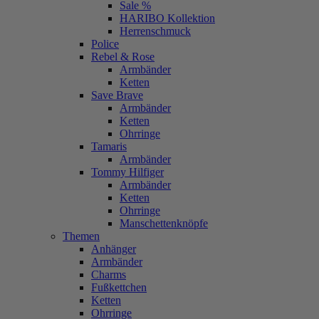
Sale %
HARIBO Kollektion
Herrenschmuck
Police
Rebel & Rose
Armbänder
Ketten
Save Brave
Armbänder
Ketten
Ohrringe
Tamaris
Armbänder
Tommy Hilfiger
Armbänder
Ketten
Ohrringe
Manschettenknöpfe
Themen
Anhänger
Armbänder
Charms
Fußkettchen
Ketten
Ohrringe