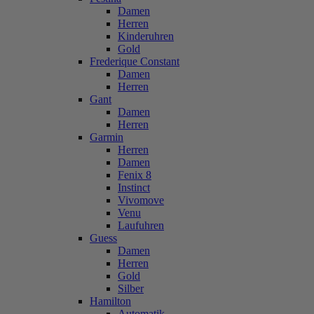
Damen
Herren
Kinderuhren
Gold
Frederique Constant
Damen
Herren
Gant
Damen
Herren
Garmin
Herren
Damen
Fenix 8
Instinct
Vivomove
Venu
Laufuhren
Guess
Damen
Herren
Gold
Silber
Hamilton
Automatik