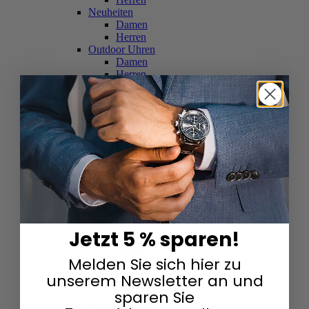
Neuheiten
Damen
Herren
Outdoor Uhren
Damen
Herren
Schweizer Uhren
Damen
Herren
Skelettuhren
Damen
Herren
Smartwatches
Damen
Herren
Solaruhren
Herren
Damen
Jetzt 5 % sparen!
Sportuhren
Damen
Melden Sie sich hier zu
Herren
Swarovski & Edelsteine
unserem Newsletter an und
Damen
sparen Sie
Herren