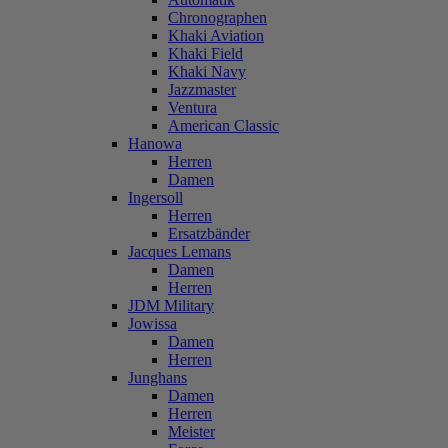
Chronographen
Khaki Aviation
Khaki Field
Khaki Navy
Jazzmaster
Ventura
American Classic
Hanowa
Herren
Damen
Ingersoll
Herren
Ersatzbänder
Jacques Lemans
Damen
Herren
JDM Military
Jowissa
Damen
Herren
Junghans
Damen
Herren
Meister