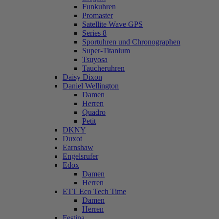
Funkuhren
Promaster
Satellite Wave GPS
Series 8
Sportuhren und Chronographen
Super-Titanium
Tsuyosa
Taucheruhren
Daisy Dixon
Daniel Wellington
Damen
Herren
Quadro
Petit
DKNY
Duxot
Earnshaw
Engelsrufer
Edox
Damen
Herren
ETT Eco Tech Time
Damen
Herren
Festina