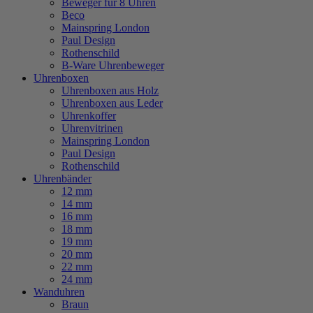
Beweger für 8 Uhren
Beco
Mainspring London
Paul Design
Rothenschild
B-Ware Uhrenbeweger
Uhrenboxen
Uhrenboxen aus Holz
Uhrenboxen aus Leder
Uhrenkoffer
Uhrenvitrinen
Mainspring London
Paul Design
Rothenschild
Uhrenbänder
12 mm
14 mm
16 mm
18 mm
19 mm
20 mm
22 mm
24 mm
Wanduhren
Braun