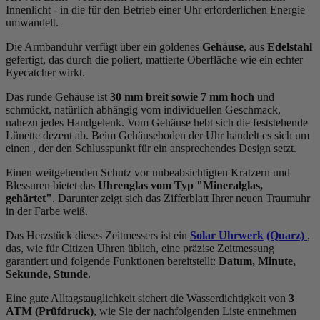
Innenlicht - in die für den Betrieb einer Uhr erforderlichen Energie
umwandelt.
Die Armbanduhr verfügt über ein goldenes
Gehäuse
, aus
Edelstahl
gefertigt, das durch die
poliert, mattiert
e Oberfläche wie ein echter
Eyecatcher wirkt.
Das
rund
e Gehäuse ist
30 mm breit
sowie 7 mm hoch
und
schmückt, natürlich abhängig vom individuellen Geschmack,
nahezu jedes Handgelenk. Vom Gehäuse hebt sich die
feststehend
e
Lünette dezent ab. Beim Gehäuseboden der Uhr handelt es sich um
einen , der den Schlusspunkt für ein ansprechendes Design setzt.
Einen weitgehenden Schutz vor unbeabsichtigten Kratzern und
Blessuren bietet das
Uhrenglas vom Typ "Mineralglas,
gehärtet"
. Darunter zeigt sich das Zifferblatt Ihrer neuen Traumuhr
in der Farbe
weiß
.
Das Herzstück dieses Zeitmessers ist ein
Solar Uhrwerk
(Quarz)
,
das, wie für Citizen Uhren üblich, eine präzise Zeitmessung
garantiert und folgende Funktionen bereitstellt:
Datum, Minute,
Sekunde, Stunde
.
Eine gute Alltagstauglichkeit sichert die Wasserdichtigkeit von
3
ATM (Prüfdruck)
, wie Sie der nachfolgenden Liste entnehmen