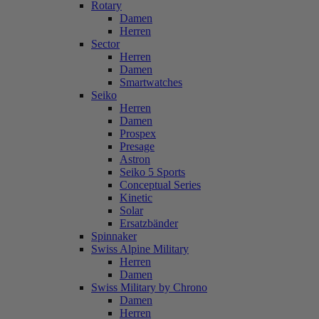
Rotary
Damen
Herren
Sector
Herren
Damen
Smartwatches
Seiko
Herren
Damen
Prospex
Presage
Astron
Seiko 5 Sports
Conceptual Series
Kinetic
Solar
Ersatzbänder
Spinnaker
Swiss Alpine Military
Herren
Damen
Swiss Military by Chrono
Damen
Herren