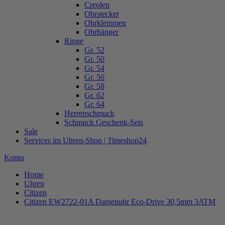
Creolen
Ohrstecker
Ohrklemmen
Ohrhänger
Ringe
Gr. 52
Gr. 50
Gr. 54
Gr. 56
Gr. 58
Gr. 62
Gr. 64
Herrenschmuck
Schmuck Geschenk-Sets
Sale
Services im Uhren-Shop | Timeshop24
Konto
Home
Uhren
Citizen
Citizen EW2722-01A Damenuhr Eco-Drive 30,5mm 3ATM