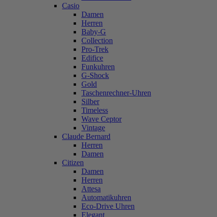
Casio
Damen
Herren
Baby-G
Collection
Pro-Trek
Edifice
Funkuhren
G-Shock
Gold
Taschenrechner-Uhren
Silber
Timeless
Wave Ceptor
Vintage
Claude Bernard
Herren
Damen
Citizen
Damen
Herren
Attesa
Automatikuhren
Eco-Drive Uhren
Elegant