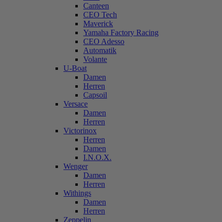
Canteen
CEO Tech
Maverick
Yamaha Factory Racing
CEO Adesso
Automatik
Volante
U-Boat
Damen
Herren
Capsoil
Versace
Damen
Herren
Victorinox
Herren
Damen
I.N.O.X.
Wenger
Damen
Herren
Withings
Damen
Herren
Zeppelin