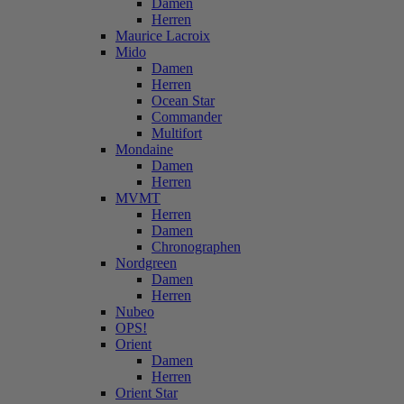
Damen
Herren
Maurice Lacroix
Mido
Damen
Herren
Ocean Star
Commander
Multifort
Mondaine
Damen
Herren
MVMT
Herren
Damen
Chronographen
Nordgreen
Damen
Herren
Nubeo
OPS!
Orient
Damen
Herren
Orient Star