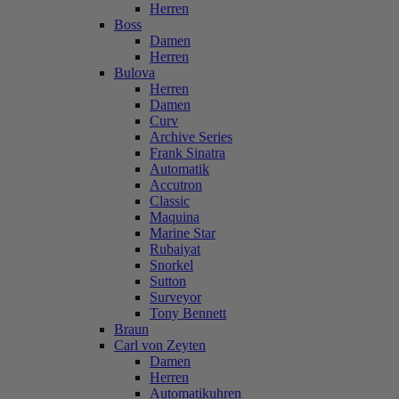
Herren
Boss
Damen
Herren
Bulova
Herren
Damen
Curv
Archive Series
Frank Sinatra
Automatik
Accutron
Classic
Maquina
Marine Star
Rubaiyat
Snorkel
Sutton
Surveyor
Tony Bennett
Braun
Carl von Zeyten
Damen
Herren
Automatikuhren