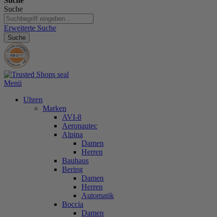
Suche
Suche
Erweiterte Suche
Suche
Menü
Uhren
Marken
AVI-8
Aeronautec
Alpina
Damen
Herren
Bauhaus
Bering
Damen
Herren
Automatik
Boccia
Damen