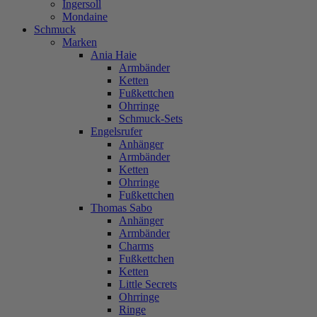
Ingersoll
Mondaine
Schmuck
Marken
Ania Haie
Armbänder
Ketten
Fußkettchen
Ohrringe
Schmuck-Sets
Engelsrufer
Anhänger
Armbänder
Ketten
Ohrringe
Fußkettchen
Thomas Sabo
Anhänger
Armbänder
Charms
Fußkettchen
Ketten
Little Secrets
Ohrringe
Ringe