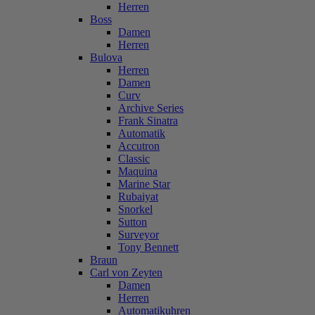
Herren
Boss
Damen
Herren
Bulova
Herren
Damen
Curv
Archive Series
Frank Sinatra
Automatik
Accutron
Classic
Maquina
Marine Star
Rubaiyat
Snorkel
Sutton
Surveyor
Tony Bennett
Braun
Carl von Zeyten
Damen
Herren
Automatikuhren