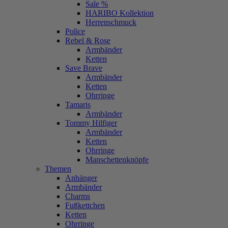
Sale %
HARIBO Kollektion
Herrenschmuck
Police
Rebel & Rose
Armbänder
Ketten
Save Brave
Armbänder
Ketten
Ohrringe
Tamaris
Armbänder
Tommy Hilfiger
Armbänder
Ketten
Ohrringe
Manschettenknöpfe
Themen
Anhänger
Armbänder
Charms
Fußkettchen
Ketten
Ohrringe