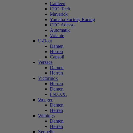
Canteen
CEO Tech
Maverick
Yamaha Factory Racing
CEO Adesso
Automatik
Volante
U-Boat
Damen
Herren
Capsoil
Versace
Damen
Herren
Victorinox
Herren
Damen
I.N.O.X.
Wenger
Damen
Herren
Withings
Damen
Herren
Zeppelin