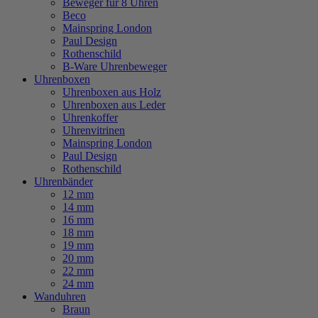
Beweger für 8 Uhren
Beco
Mainspring London
Paul Design
Rothenschild
B-Ware Uhrenbeweger
Uhrenboxen
Uhrenboxen aus Holz
Uhrenboxen aus Leder
Uhrenkoffer
Uhrenvitrinen
Mainspring London
Paul Design
Rothenschild
Uhrenbänder
12 mm
14 mm
16 mm
18 mm
19 mm
20 mm
22 mm
24 mm
Wanduhren
Braun