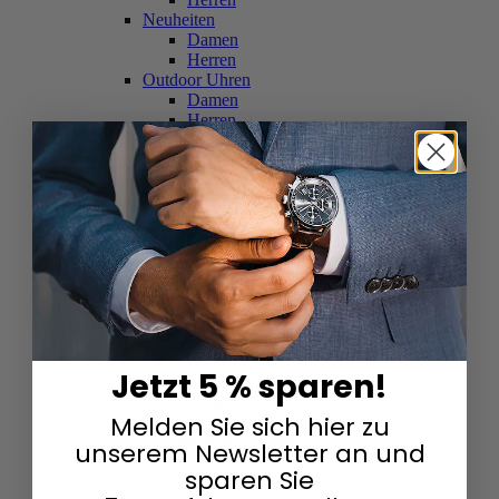
Neuheiten
Damen
Herren
Outdoor Uhren
Damen
Herren
Schweizer Uhren
Damen
Herren
Skelettuhren
Damen
Herren
Smartwatches
Damen
Herren
Solaruhren
Herren
Damen
Jetzt 5 % sparen!
Sportuhren
Damen
Melden Sie sich hier zu
Herren
Swarovski & Edelsteine
unserem Newsletter an und
Damen
sparen Sie
Herren