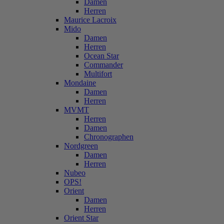
Damen
Herren
Maurice Lacroix
Mido
Damen
Herren
Ocean Star
Commander
Multifort
Mondaine
Damen
Herren
MVMT
Herren
Damen
Chronographen
Nordgreen
Damen
Herren
Nubeo
OPS!
Orient
Damen
Herren
Orient Star