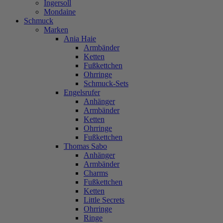
Ingersoll
Mondaine
Schmuck
Marken
Ania Haie
Armbänder
Ketten
Fußkettchen
Ohrringe
Schmuck-Sets
Engelsrufer
Anhänger
Armbänder
Ketten
Ohrringe
Fußkettchen
Thomas Sabo
Anhänger
Armbänder
Charms
Fußkettchen
Ketten
Little Secrets
Ohrringe
Ringe