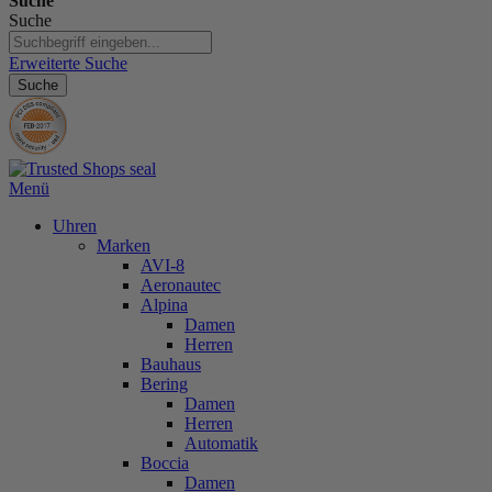
Suche
Suche
Erweiterte Suche
Suche
Menü
Uhren
Marken
AVI-8
Aeronautec
Alpina
Damen
Herren
Bauhaus
Bering
Damen
Herren
Automatik
Boccia
Damen