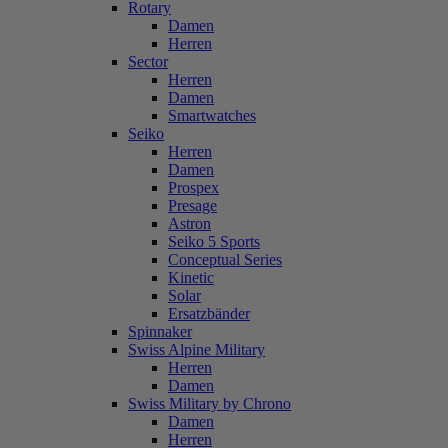
Rotary
Damen
Herren
Sector
Herren
Damen
Smartwatches
Seiko
Herren
Damen
Prospex
Presage
Astron
Seiko 5 Sports
Conceptual Series
Kinetic
Solar
Ersatzbänder
Spinnaker
Swiss Alpine Military
Herren
Damen
Swiss Military by Chrono
Damen
Herren