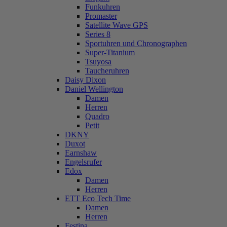
Funkuhren
Promaster
Satellite Wave GPS
Series 8
Sportuhren und Chronographen
Super-Titanium
Tsuyosa
Taucheruhren
Daisy Dixon
Daniel Wellington
Damen
Herren
Quadro
Petit
DKNY
Duxot
Earnshaw
Engelsrufer
Edox
Damen
Herren
ETT Eco Tech Time
Damen
Herren
Festina