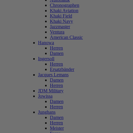
Chronographen
Khaki Aviation
Khaki Field
Khaki Navy
Jazzmaster
Ventura
American Classic
Hanowa
Herren
Damen
Ingersoll
Herren
Ersatzbänder
Jacques Lemans
Damen
Herren
JDM Military
Jowissa
Damen
Herren
Junghans
Damen
Herren
Meister