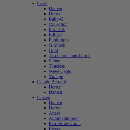
Casio
Damen
Herren
Baby-G
Collection
Pro-Trek
Edifice
Funkuhren
G-Shock
Gold
Taschenrechner-Uhren
Silber
Timeless
Wave Ceptor
Vintage
Claude Bernard
Herren
Damen
Citizen
Damen
Herren
Attesa
Automatikuhren
Eco-Drive Uhren
Elegant