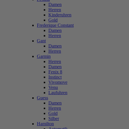
Damen
Herren
Kinderuhren
Gold
Frederique Constant
Damen
Herren
Gant
Damen
Herren
Garmin
Herren
Damen
Fenix 8
Instinct
Vivomove
Venu
Laufuhren
Guess
Damen
Herren
Gold
Silber
Hamilton
Automatik