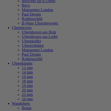
Beweger für 8 Uhren
Beco
Mainspring London
Paul Design
Rothenschild
B-Ware Uhrenbeweger
Uhrenboxen
Uhrenboxen aus Holz
Uhrenboxen aus Leder
Uhrenkoffer
Uhrenvitrinen
Mainspring London
Paul Design
Rothenschild
Uhrenbänder
12 mm
14 mm
16 mm
18 mm
19 mm
20 mm
22 mm
24 mm
Wanduhren
Braun