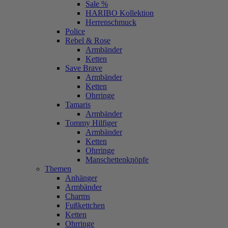
Sale %
HARIBO Kollektion
Herrenschmuck
Police
Rebel & Rose
Armbänder
Ketten
Save Brave
Armbänder
Ketten
Ohrringe
Tamaris
Armbänder
Tommy Hilfiger
Armbänder
Ketten
Ohrringe
Manschettenknöpfe
Themen
Anhänger
Armbänder
Charms
Fußkettchen
Ketten
Ohrringe