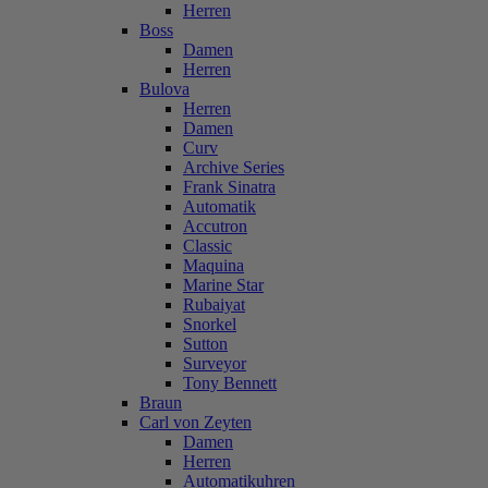
Herren
Boss
Damen
Herren
Bulova
Herren
Damen
Curv
Archive Series
Frank Sinatra
Automatik
Accutron
Classic
Maquina
Marine Star
Rubaiyat
Snorkel
Sutton
Surveyor
Tony Bennett
Braun
Carl von Zeyten
Damen
Herren
Automatikuhren