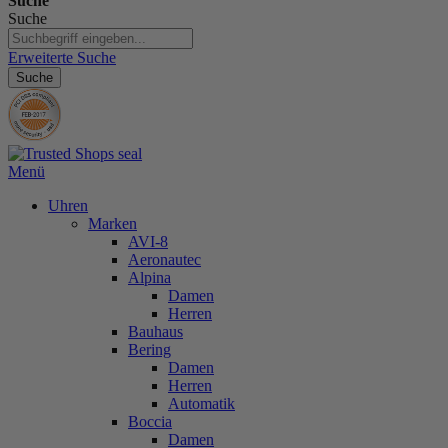
Suche
Suche
Erweiterte Suche
Suche
Menü
Uhren
Marken
AVI-8
Aeronautec
Alpina
Damen
Herren
Bauhaus
Bering
Damen
Herren
Automatik
Boccia
Damen