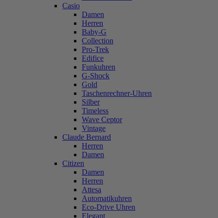
Casio
Damen
Herren
Baby-G
Collection
Pro-Trek
Edifice
Funkuhren
G-Shock
Gold
Taschenrechner-Uhren
Silber
Timeless
Wave Ceptor
Vintage
Claude Bernard
Herren
Damen
Citizen
Damen
Herren
Attesa
Automatikuhren
Eco-Drive Uhren
Elegant