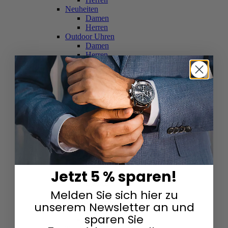
Neuheiten
Damen
Herren
Outdoor Uhren
Damen
Herren
Schweizer Uhren
Damen
Herren
Skelettuhren
Damen
Herren
Smartwatches
Damen
Herren
Solaruhren
Herren
Damen
Jetzt 5 % sparen!
Sportuhren
Damen
Melden Sie sich hier zu
Herren
Swarovski & Edelsteine
unserem Newsletter an und
Damen
sparen Sie
Herren