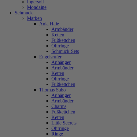
Ingersoll
Mondaine
Schmuck
Marken
Ania Haie
Armbänder
Ketten
Fußkettchen
Ohrringe
Schmuck-Sets
Engelsrufer
Anhänger
Armbänder
Ketten
Ohrringe
Fußkettchen
Thomas Sabo
Anhänger
Armbänder
Charms
Fußkettchen
Ketten
Little Secrets
Ohrringe
Ringe