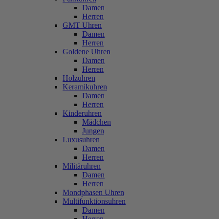
Damen
Herren
GMT Uhren
Damen
Herren
Goldene Uhren
Damen
Herren
Holzuhren
Keramikuhren
Damen
Herren
Kinderuhren
Mädchen
Jungen
Luxusuhren
Damen
Herren
Militäruhren
Damen
Herren
Mondphasen Uhren
Multifunktionsuhren
Damen
Herren