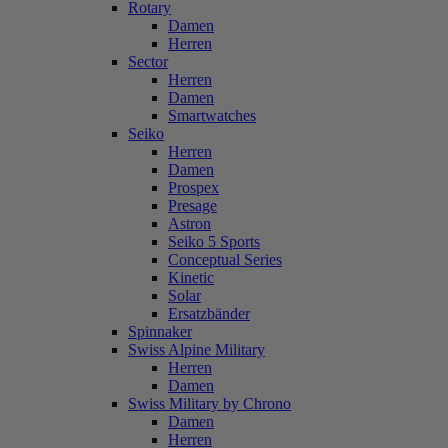
Rotary
Damen
Herren
Sector
Herren
Damen
Smartwatches
Seiko
Herren
Damen
Prospex
Presage
Astron
Seiko 5 Sports
Conceptual Series
Kinetic
Solar
Ersatzbänder
Spinnaker
Swiss Alpine Military
Herren
Damen
Swiss Military by Chrono
Damen
Herren