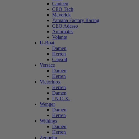
Canteen
CEO Tech
Maverick
Yamaha Factory Racing
CEO Adesso
Automatik
Volante
U-Boat
Damen
Herren
Capsoil
Versace
Damen
Herren
Victorinox
Herren
Damen
I.N.O.X.
Wenger
Damen
Herren
Withings
Damen
Herren
Zeppelin