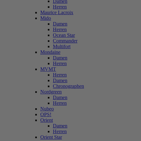
Damen
Herren
Maurice Lacroix
Mido
Damen
Herren
Ocean Star
Commander
Multifort
Mondaine
Damen
Herren
MVMT
Herren
Damen
Chronographen
Nordgreen
Damen
Herren
Nubeo
OPS!
Orient
Damen
Herren
Orient Star