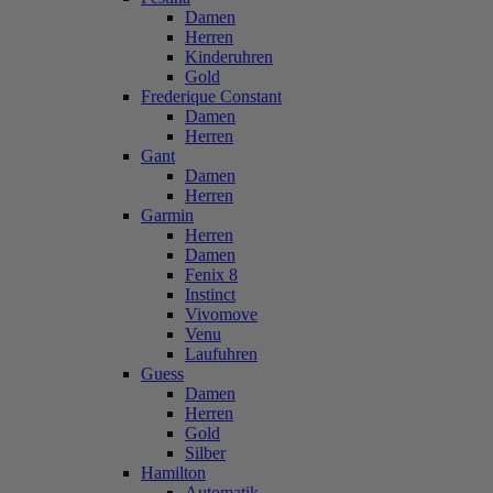
Damen
Herren
Kinderuhren
Gold
Frederique Constant
Damen
Herren
Gant
Damen
Herren
Garmin
Herren
Damen
Fenix 8
Instinct
Vivomove
Venu
Laufuhren
Guess
Damen
Herren
Gold
Silber
Hamilton
Automatik