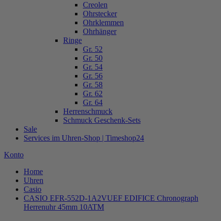
Creolen
Ohrstecker
Ohrklemmen
Ohrhänger
Ringe
Gr. 52
Gr. 50
Gr. 54
Gr. 56
Gr. 58
Gr. 62
Gr. 64
Herrenschmuck
Schmuck Geschenk-Sets
Sale
Services im Uhren-Shop | Timeshop24
Konto
Home
Uhren
Casio
CASIO EFR-552D-1A2VUEF EDIFICE Chronograph
Herrenuhr 45mm 10ATM