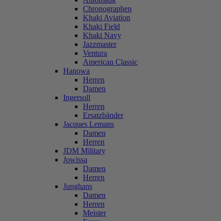
Chronographen
Khaki Aviation
Khaki Field
Khaki Navy
Jazzmaster
Ventura
American Classic
Hanowa
Herren
Damen
Ingersoll
Herren
Ersatzbänder
Jacques Lemans
Damen
Herren
JDM Military
Jowissa
Damen
Herren
Junghans
Damen
Herren
Meister