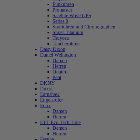
Funkuhren
Promaster
Satellite Wave GPS
Series 8
Sportuhren und Chronographen
Super-Titanium
Tsuyosa
Taucheruhren
Daisy Dixon
Daniel Wellington
Damen
Herren
Quadro
Petit
DKNY
Duxot
Earnshaw
Engelsrufer
Edox
Damen
Herren
ETT Eco Tech Time
Damen
Herren
Festina