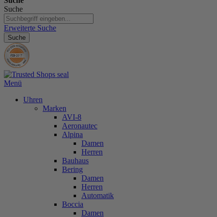
Suche
Suche
Erweiterte Suche
Suche
Menü
Uhren
Marken
AVI-8
Aeronautec
Alpina
Damen
Herren
Bauhaus
Bering
Damen
Herren
Automatik
Boccia
Damen