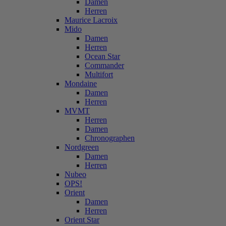
Damen
Herren
Maurice Lacroix
Mido
Damen
Herren
Ocean Star
Commander
Multifort
Mondaine
Damen
Herren
MVMT
Herren
Damen
Chronographen
Nordgreen
Damen
Herren
Nubeo
OPS!
Orient
Damen
Herren
Orient Star