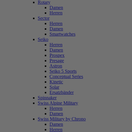
Rotary
Damen
Herren
Sector
Herren
Damen
Smartwatches
Seiko
Herren
Damen
Prospex
Presage
Astron
Seiko 5 Sports
Conceptual Series
Kinetic
Solar
Ersatzbänder
Spinnaker
Swiss Alpine Military
Herren
Damen
Swiss Military by Chrono
Damen
Herren