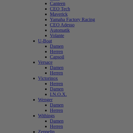
Canteen
CEO Tech
Maverick
Yamaha Factory Racing
CEO Adesso
Automatik
Volante
U-Boat
Damen
Herren
Capsoil
Versace
Damen
Herren
Victorinox
Herren
Damen
I.N.O.X.
Wenger
Damen
Herren
Withings
Damen
Herren
Zeppelin