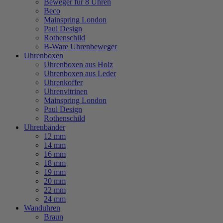
Beweger für 8 Uhren
Beco
Mainspring London
Paul Design
Rothenschild
B-Ware Uhrenbeweger
Uhrenboxen
Uhrenboxen aus Holz
Uhrenboxen aus Leder
Uhrenkoffer
Uhrenvitrinen
Mainspring London
Paul Design
Rothenschild
Uhrenbänder
12 mm
14 mm
16 mm
18 mm
19 mm
20 mm
22 mm
24 mm
Wanduhren
Braun