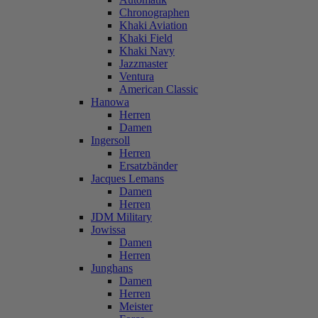
Chronographen
Khaki Aviation
Khaki Field
Khaki Navy
Jazzmaster
Ventura
American Classic
Hanowa
Herren
Damen
Ingersoll
Herren
Ersatzbänder
Jacques Lemans
Damen
Herren
JDM Military
Jowissa
Damen
Herren
Junghans
Damen
Herren
Meister