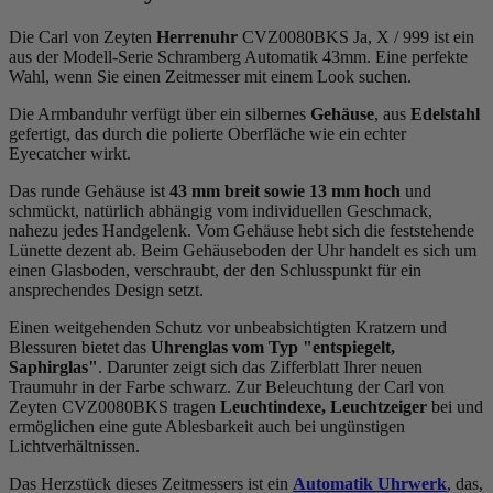
Die Carl von Zeyten
Herrenuhr
CVZ0080BKS Ja, X / 999 ist ein
aus der Modell-Serie Schramberg Automatik 43mm. Eine perfekte
Wahl, wenn Sie einen Zeitmesser mit einem Look suchen.
Die Armbanduhr verfügt über ein silbernes
Gehäuse
, aus
Edelstahl
gefertigt, das durch die
poliert
e Oberfläche wie ein echter
Eyecatcher wirkt.
Das
rund
e Gehäuse ist
43 mm breit
sowie 13 mm hoch
und
schmückt, natürlich abhängig vom individuellen Geschmack,
nahezu jedes Handgelenk. Vom Gehäuse hebt sich die
feststehend
e
Lünette dezent ab. Beim Gehäuseboden der Uhr handelt es sich um
einen Glasboden, verschraubt, der den Schlusspunkt für ein
ansprechendes Design setzt.
Einen weitgehenden Schutz vor unbeabsichtigten Kratzern und
Blessuren bietet das
Uhrenglas vom Typ "entspiegelt,
Saphirglas"
. Darunter zeigt sich das Zifferblatt Ihrer neuen
Traumuhr in der Farbe
schwarz
. Zur Beleuchtung der Carl von
Zeyten CVZ0080BKS tragen
Leuchtindexe, Leuchtzeiger
bei und
ermöglichen eine gute Ablesbarkeit auch bei ungünstigen
Lichtverhältnissen.
Das Herzstück dieses Zeitmessers ist ein
Automatik Uhrwerk
, das,