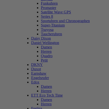
Funkuhren
Promaster
Satellite Wave GPS
Series 8
Sportuhren und Chronographen
Super-Titanium
Tsuyosa
Taucheruhren
Daisy Dixon
Daniel Wellington
Damen
Herren
Quadro
Petit
DKNY
Duxot
Earnshaw
Engelsrufer
Edox
Damen
Herren
ETT Eco Tech Time
Damen
Herren
Festina