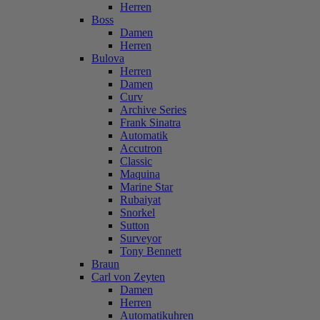
Herren
Boss
Damen
Herren
Bulova
Herren
Damen
Curv
Archive Series
Frank Sinatra
Automatik
Accutron
Classic
Maquina
Marine Star
Rubaiyat
Snorkel
Sutton
Surveyor
Tony Bennett
Braun
Carl von Zeyten
Damen
Herren
Automatikuhren