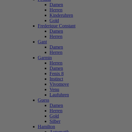
Damen
Herren
Kinderuhren
Gold
Frederique Constant
Damen
Herren
Gant
Damen
Herren
Garmin
Herren
Damen
Fenix 8
Instinct
Vivomove
Venu
Laufuhren
Guess
Damen
Herren
Gold
Silber
Hamilton
Automatik