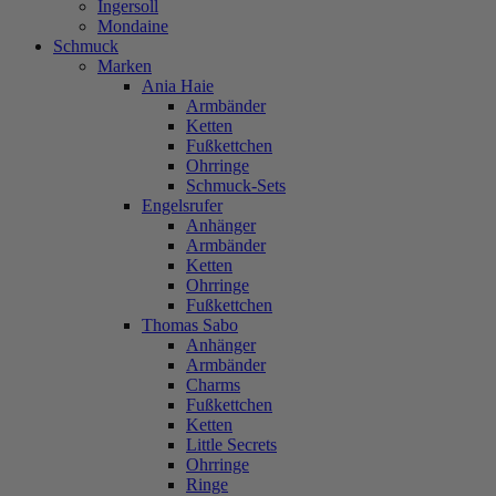
Ingersoll
Mondaine
Schmuck
Marken
Ania Haie
Armbänder
Ketten
Fußkettchen
Ohrringe
Schmuck-Sets
Engelsrufer
Anhänger
Armbänder
Ketten
Ohrringe
Fußkettchen
Thomas Sabo
Anhänger
Armbänder
Charms
Fußkettchen
Ketten
Little Secrets
Ohrringe
Ringe