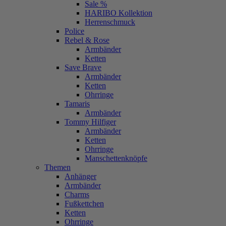
Sale %
HARIBO Kollektion
Herrenschmuck
Police
Rebel & Rose
Armbänder
Ketten
Save Brave
Armbänder
Ketten
Ohrringe
Tamaris
Armbänder
Tommy Hilfiger
Armbänder
Ketten
Ohrringe
Manschettenknöpfe
Themen
Anhänger
Armbänder
Charms
Fußkettchen
Ketten
Ohrringe