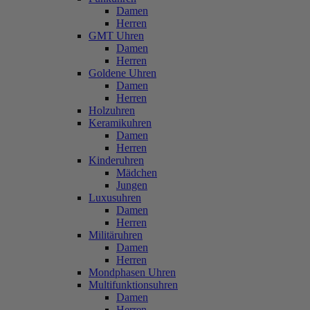
Damen
Herren
GMT Uhren
Damen
Herren
Goldene Uhren
Damen
Herren
Holzuhren
Keramikuhren
Damen
Herren
Kinderuhren
Mädchen
Jungen
Luxusuhren
Damen
Herren
Militäruhren
Damen
Herren
Mondphasen Uhren
Multifunktionsuhren
Damen
Herren