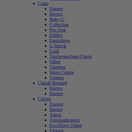
Casio
Damen
Herren
Baby-G
Collection
Pro-Trek
Edifice
Funkuhren
G-Shock
Gold
Taschenrechner-Uhren
Silber
Timeless
Wave Ceptor
Vintage
Claude Bernard
Herren
Damen
Citizen
Damen
Herren
Attesa
Automatikuhren
Eco-Drive Uhren
Elegant