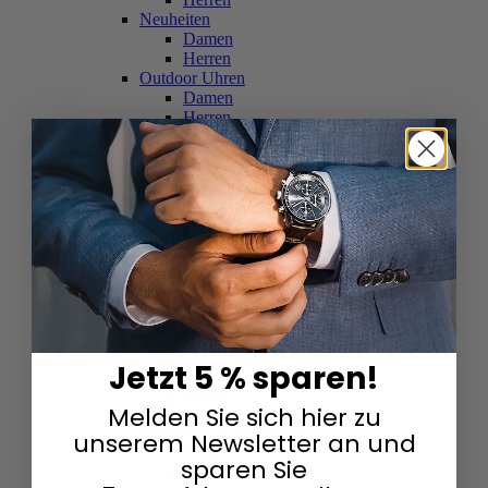
Neuheiten
Damen
Herren
Outdoor Uhren
Damen
Herren
Schweizer Uhren
Damen
Herren
Skelettuhren
Damen
Herren
Smartwatches
Damen
Herren
Solaruhren
Herren
Damen
Jetzt 5 % sparen!
Sportuhren
Damen
Melden Sie sich hier zu
Herren
Swarovski & Edelsteine
unserem Newsletter an und
Damen
sparen Sie
Herren