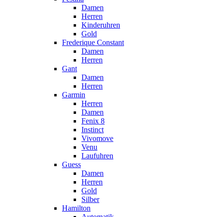
Damen
Herren
Kinderuhren
Gold
Frederique Constant
Damen
Herren
Gant
Damen
Herren
Garmin
Herren
Damen
Fenix 8
Instinct
Vivomove
Venu
Laufuhren
Guess
Damen
Herren
Gold
Silber
Hamilton
Automatik