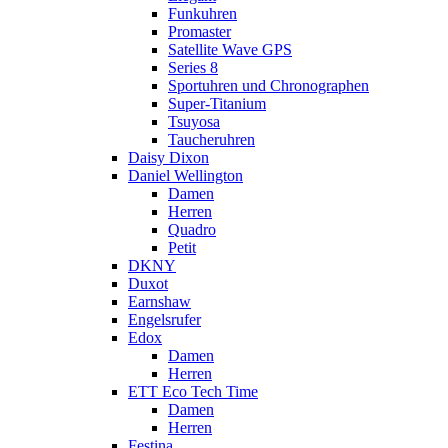
Funkuhren
Promaster
Satellite Wave GPS
Series 8
Sportuhren und Chronographen
Super-Titanium
Tsuyosa
Taucheruhren
Daisy Dixon
Daniel Wellington
Damen
Herren
Quadro
Petit
DKNY
Duxot
Earnshaw
Engelsrufer
Edox
Damen
Herren
ETT Eco Tech Time
Damen
Herren
Festina