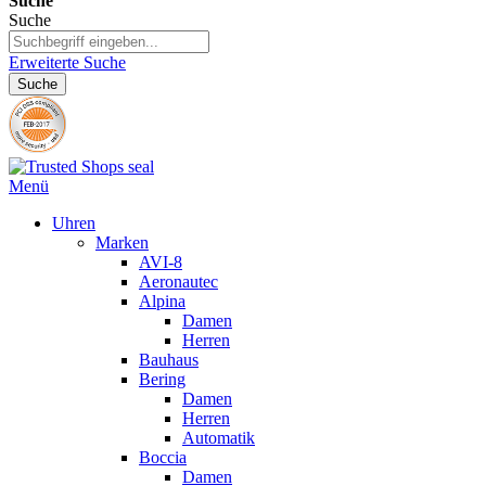
Suche
Suche
Erweiterte Suche
Suche
Menü
Uhren
Marken
AVI-8
Aeronautec
Alpina
Damen
Herren
Bauhaus
Bering
Damen
Herren
Automatik
Boccia
Damen