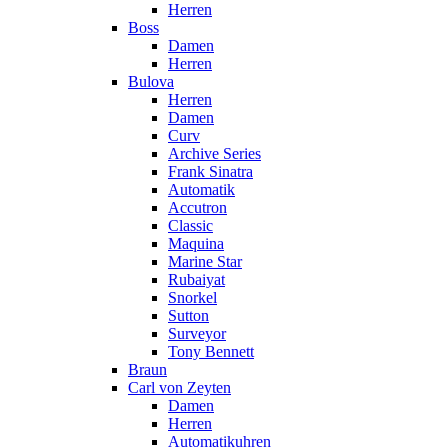
Herren
Boss
Damen
Herren
Bulova
Herren
Damen
Curv
Archive Series
Frank Sinatra
Automatik
Accutron
Classic
Maquina
Marine Star
Rubaiyat
Snorkel
Sutton
Surveyor
Tony Bennett
Braun
Carl von Zeyten
Damen
Herren
Automatikuhren