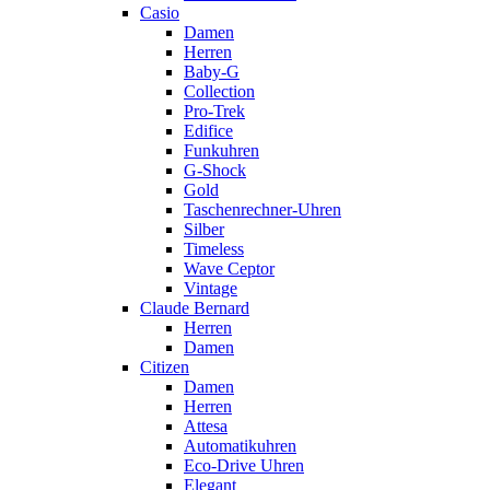
Casio
Damen
Herren
Baby-G
Collection
Pro-Trek
Edifice
Funkuhren
G-Shock
Gold
Taschenrechner-Uhren
Silber
Timeless
Wave Ceptor
Vintage
Claude Bernard
Herren
Damen
Citizen
Damen
Herren
Attesa
Automatikuhren
Eco-Drive Uhren
Elegant