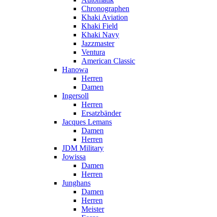
Chronographen
Khaki Aviation
Khaki Field
Khaki Navy
Jazzmaster
Ventura
American Classic
Hanowa
Herren
Damen
Ingersoll
Herren
Ersatzbänder
Jacques Lemans
Damen
Herren
JDM Military
Jowissa
Damen
Herren
Junghans
Damen
Herren
Meister