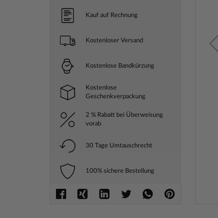
Kauf auf Rechnung
Kostenloser Versand
Kostenlose Bandkürzung
Kostenlose
Geschenkverpackung
2 % Rabatt bei Überweisung
vorab
30 Tage Umtauschrecht
100% sichere Bestellung
Zum
Anfang
der
Bilderga
springe