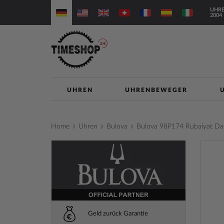
Direkt
UHRE
zum
2004
Inhalt
UHREN
UHRENBEWEGER
Home
Uhren
Bulova
Bulova 98P174 Rubaiyat 
Zum
Ende
der
Bilderga
springe
Geld zurück Garantie