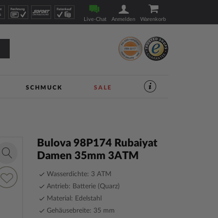
Live-Chat
Anmelden
Warenkorb
SCHMUCK
SALE
SERVICES
IM
UHREN-
SHOP
|
TIMESHOP24
Bulova 98P174 Rubaiyat
Damen 35mm 3ATM
Zoom
in
ur
Wasserdichte: 3 ATM
unschliste
Antrieb: Batterie (Quarz)
inzufügen
Material: Edelstahl
Gehäusebreite: 35 mm