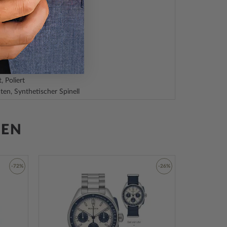
hl
d, Silber
, Poliert
en, Synthetischer Spinell
gelt, Saphirglas
ehend
hlboden, gepresst
GEN
ld
-72%
-26%
hl
r-Armband
d, Silber
Zur
Zur
ließe
Wunschliste
Wunschliste
hinzufügen
hinzufügen