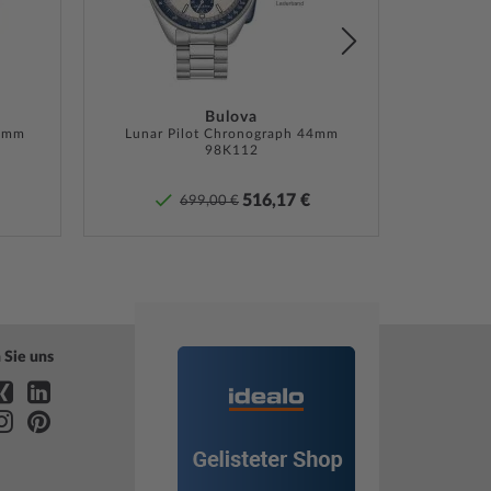
ng, Box, Garantie Dok., Umkarton
te Herstellergarantie! Die genaue
ebeschreibung und die Adresse des Garantiegebers
Bulova
6 mm
Sie bei Lieferung der Ware in der
Lunar Pilot Chronograph 44mm
98K112
tdokumentation.
516,17 €
699,00 €
»
 Sie uns