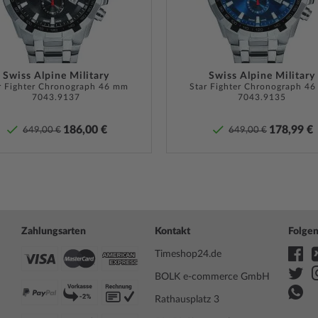
nd muss bei entsprechender
n. Bei Uhren mit
Lieferumfang
Anleitu
ne ist darauf zu achten,
Garantie
36 Mona
Uhr überhaupt Wasserdicht
Garanti
ren
Swiss Alpine Military
Pflege-Tipps
.
Swiss Alpine Military
r Fighter Chronograph 46 mm
Star Fighter Chronograph 4
finden 
7043.9137
7043.9135
Produk
186,00 €
178,99 €
649,00 €
649,00 €
Sicherheits- und Produktressourcen 
Zahlungsarten
Kontakt
Folgen
Timeshop24.de
BOLK e-commerce GmbH
Rathausplatz 3