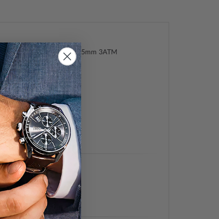
 98P174 Rubaiyat Damen 35mm 3ATM
at
77551721
442
4
, Feminin
e (Quarz)
, Stunde