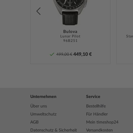
*Wasserdichtigkeit ist keine bleibende Eigenschaft u
Nutzung regelmäßig und
fachgerecht überprüft
werde
verschraubten Drückern und / oder verschraubter Kro
dass diese auch handfest verschraubt ist damit die 
sein kann. Weitere Informationen finden Sie in unse
Bulova
TM
Lunar Pilot
Sta
96B251
€
449,10 €
499,00 €
Unternehmen
Service
Über uns
Bestellhilfe
Umweltschutz
Für Händler
AGB
Mein timeshop24
Datenschutz & Sicherheit
Versandkosten