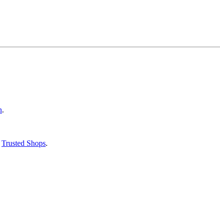
n
.
f
Trusted Shops
.