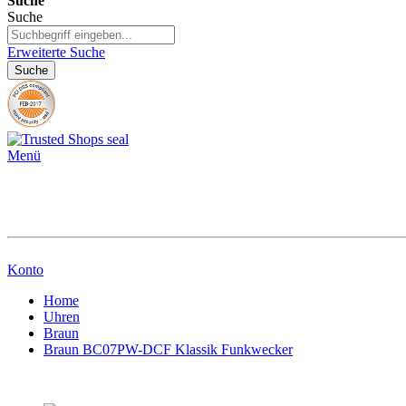
Suche
Suche
Erweiterte Suche
Suche
Menü
Konto
Home
Uhren
Braun
Braun BC07PW-DCF Klassik Funkwecker