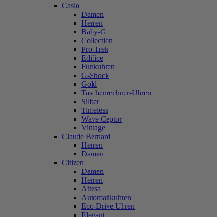
Casio
Damen
Herren
Baby-G
Collection
Pro-Trek
Edifice
Funkuhren
G-Shock
Gold
Taschenrechner-Uhren
Silber
Timeless
Wave Ceptor
Vintage
Claude Bernard
Herren
Damen
Citizen
Damen
Herren
Attesa
Automatikuhren
Eco-Drive Uhren
Elegant