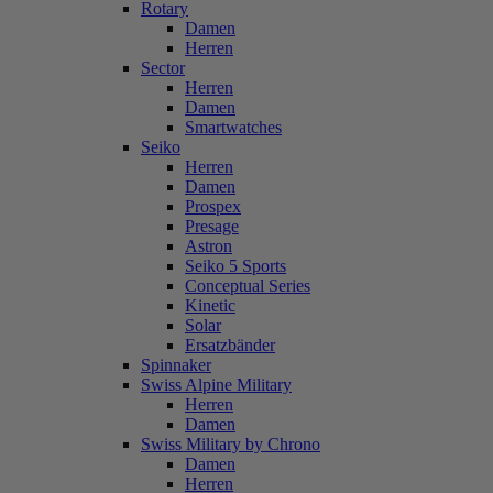
Rotary
Damen
Herren
Sector
Herren
Damen
Smartwatches
Seiko
Herren
Damen
Prospex
Presage
Astron
Seiko 5 Sports
Conceptual Series
Kinetic
Solar
Ersatzbänder
Spinnaker
Swiss Alpine Military
Herren
Damen
Swiss Military by Chrono
Damen
Herren