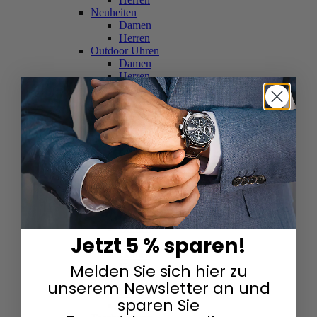
Neuheiten
Damen
Herren
Outdoor Uhren
Damen
Herren
Schweizer Uhren
Damen
Herren
Skelettuhren
Damen
Herren
Smartwatches
Damen
Herren
Solaruhren
Herren
Damen
Jetzt 5 % sparen!
Sportuhren
Damen
Melden Sie sich hier zu
Herren
Swarovski & Edelsteine
unserem Newsletter an und
Damen
sparen Sie
Herren