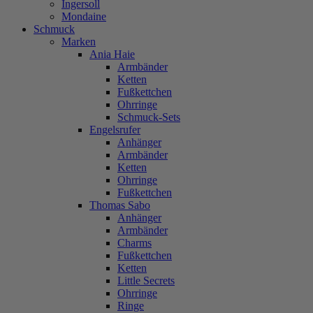
Ingersoll
Mondaine
Schmuck
Marken
Ania Haie
Armbänder
Ketten
Fußkettchen
Ohrringe
Schmuck-Sets
Engelsrufer
Anhänger
Armbänder
Ketten
Ohrringe
Fußkettchen
Thomas Sabo
Anhänger
Armbänder
Charms
Fußkettchen
Ketten
Little Secrets
Ohrringe
Ringe