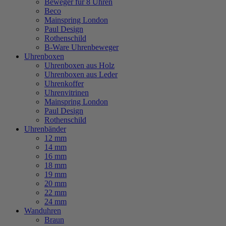
Beweger für 8 Uhren
Beco
Mainspring London
Paul Design
Rothenschild
B-Ware Uhrenbeweger
Uhrenboxen
Uhrenboxen aus Holz
Uhrenboxen aus Leder
Uhrenkoffer
Uhrenvitrinen
Mainspring London
Paul Design
Rothenschild
Uhrenbänder
12 mm
14 mm
16 mm
18 mm
19 mm
20 mm
22 mm
24 mm
Wanduhren
Braun