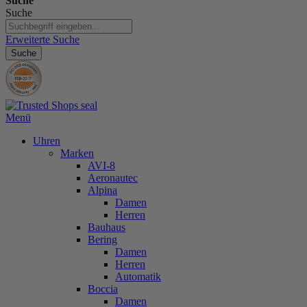
Suche
Suche
Erweiterte Suche
Suche
Menü
Uhren
Marken
AVI-8
Aeronautec
Alpina
Damen
Herren
Bauhaus
Bering
Damen
Herren
Automatik
Boccia
Damen