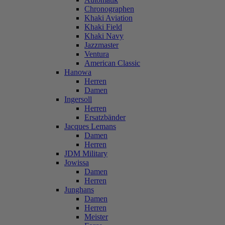
Chronographen
Khaki Aviation
Khaki Field
Khaki Navy
Jazzmaster
Ventura
American Classic
Hanowa
Herren
Damen
Ingersoll
Herren
Ersatzbänder
Jacques Lemans
Damen
Herren
JDM Military
Jowissa
Damen
Herren
Junghans
Damen
Herren
Meister