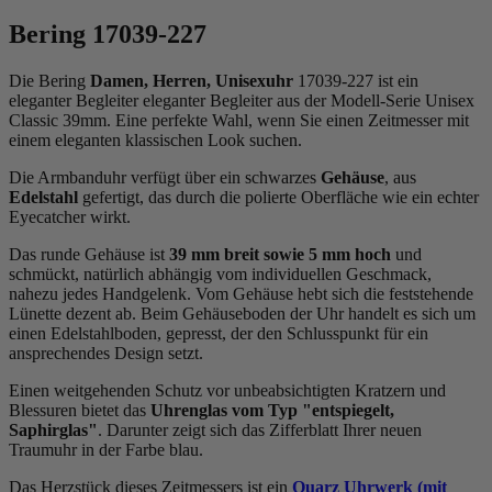
Bering 17039-227
Die Bering
Damen, Herren, Unisexuhr
17039-227 ist ein
eleganter Begleiter eleganter Begleiter aus der Modell-Serie Unisex
Classic 39mm. Eine perfekte Wahl, wenn Sie einen Zeitmesser mit
einem eleganten klassischen Look suchen.
Die Armbanduhr verfügt über ein schwarzes
Gehäuse
, aus
Edelstahl
gefertigt, das durch die
poliert
e Oberfläche wie ein echter
Eyecatcher wirkt.
Das
rund
e Gehäuse ist
39 mm breit
sowie 5 mm hoch
und
schmückt, natürlich abhängig vom individuellen Geschmack,
nahezu jedes Handgelenk. Vom Gehäuse hebt sich die
feststehend
e
Lünette dezent ab. Beim Gehäuseboden der Uhr handelt es sich um
einen Edelstahlboden, gepresst, der den Schlusspunkt für ein
ansprechendes Design setzt.
Einen weitgehenden Schutz vor unbeabsichtigten Kratzern und
Blessuren bietet das
Uhrenglas vom Typ "entspiegelt,
Saphirglas"
. Darunter zeigt sich das Zifferblatt Ihrer neuen
Traumuhr in der Farbe
blau
.
Das Herzstück dieses Zeitmessers ist ein
Quarz Uhrwerk (mit