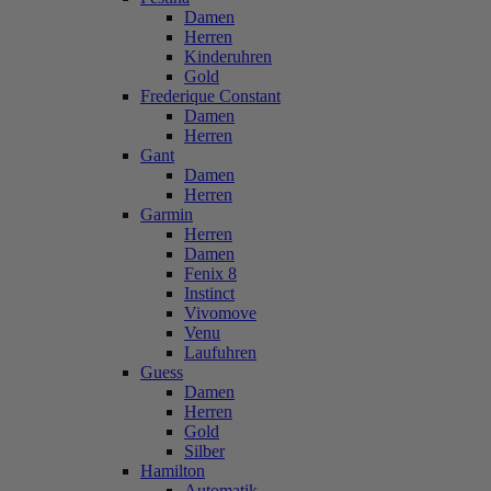
Damen
Herren
Kinderuhren
Gold
Frederique Constant
Damen
Herren
Gant
Damen
Herren
Garmin
Herren
Damen
Fenix 8
Instinct
Vivomove
Venu
Laufuhren
Guess
Damen
Herren
Gold
Silber
Hamilton
Automatik