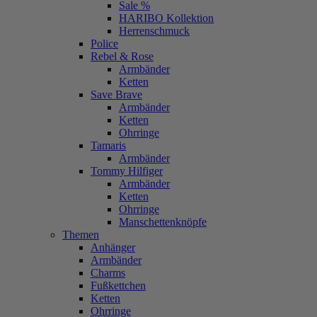
Sale %
HARIBO Kollektion
Herrenschmuck
Police
Rebel & Rose
Armbänder
Ketten
Save Brave
Armbänder
Ketten
Ohrringe
Tamaris
Armbänder
Tommy Hilfiger
Armbänder
Ketten
Ohrringe
Manschettenknöpfe
Themen
Anhänger
Armbänder
Charms
Fußkettchen
Ketten
Ohrringe