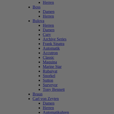
Herren
Boss
Damen
Herren
Bulova
Herren
Damen
Curv
Archive Series
Frank Sinatra
Automatik
Accutron
Classic
Maquina
Marine Star
Rubaiyat
Snorkel
Sutton
Surveyor
Tony Bennett
Braun
Carl von Zeyten
Damen
Herren
Automatikuhren