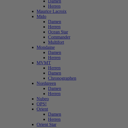
Damen
Herren
Maurice Lacroix
Mido
Damen
Herren
Ocean Star
Commander
Multifort
Mondaine
Damen
Herren
MVMT
Herren
Damen
Chronographen
Nordgreen
Damen
Herren
Nubeo
OPS!
Orient
Damen
Herren
Orient Star