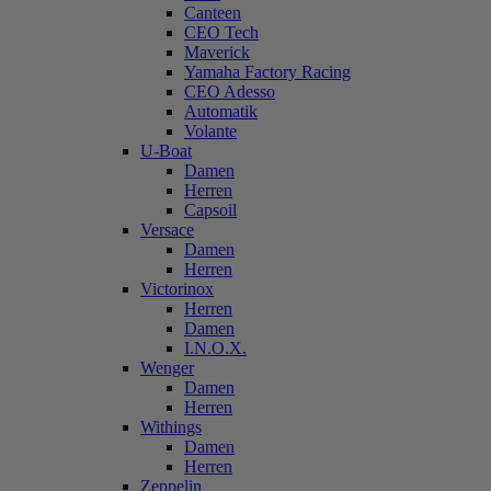
Canteen
CEO Tech
Maverick
Yamaha Factory Racing
CEO Adesso
Automatik
Volante
U-Boat
Damen
Herren
Capsoil
Versace
Damen
Herren
Victorinox
Herren
Damen
I.N.O.X.
Wenger
Damen
Herren
Withings
Damen
Herren
Zeppelin