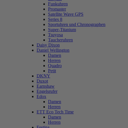
Funkuhren
Promaster
Satellite Wave GPS
Series 8
Sportuhren und Chronographen
Super-Titanium
Tsuyosa
Taucheruhren
Daisy Dixon
Daniel Wellington
Damen
Herren
Quadro
Petit
DKNY
Duxot
Earnshaw
Engelsrufer
Edox
Damen
Herren
ETT Eco Tech Time
Damen
Herren
Festina