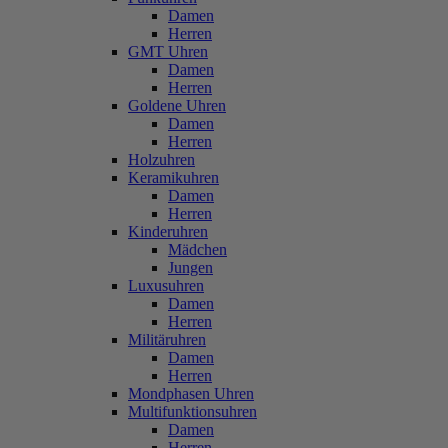
Damen
Herren
GMT Uhren
Damen
Herren
Goldene Uhren
Damen
Herren
Holzuhren
Keramikuhren
Damen
Herren
Kinderuhren
Mädchen
Jungen
Luxusuhren
Damen
Herren
Militäruhren
Damen
Herren
Mondphasen Uhren
Multifunktionsuhren
Damen
Herren