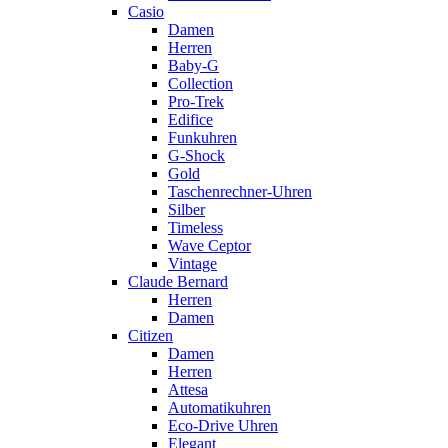
Casio
Damen
Herren
Baby-G
Collection
Pro-Trek
Edifice
Funkuhren
G-Shock
Gold
Taschenrechner-Uhren
Silber
Timeless
Wave Ceptor
Vintage
Claude Bernard
Herren
Damen
Citizen
Damen
Herren
Attesa
Automatikuhren
Eco-Drive Uhren
Elegant