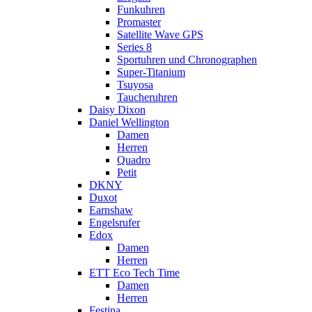
Funkuhren
Promaster
Satellite Wave GPS
Series 8
Sportuhren und Chronographen
Super-Titanium
Tsuyosa
Taucheruhren
Daisy Dixon
Daniel Wellington
Damen
Herren
Quadro
Petit
DKNY
Duxot
Earnshaw
Engelsrufer
Edox
Damen
Herren
ETT Eco Tech Time
Damen
Herren
Festina