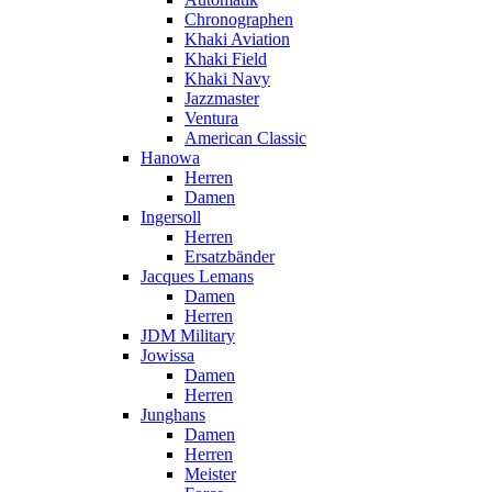
Chronographen
Khaki Aviation
Khaki Field
Khaki Navy
Jazzmaster
Ventura
American Classic
Hanowa
Herren
Damen
Ingersoll
Herren
Ersatzbänder
Jacques Lemans
Damen
Herren
JDM Military
Jowissa
Damen
Herren
Junghans
Damen
Herren
Meister