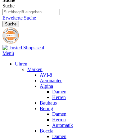
Suche
Suche
Erweiterte Suche
Suche
Menü
Uhren
Marken
AVI-8
Aeronautec
Alpina
Damen
Herren
Bauhaus
Bering
Damen
Herren
Automatik
Boccia
Damen