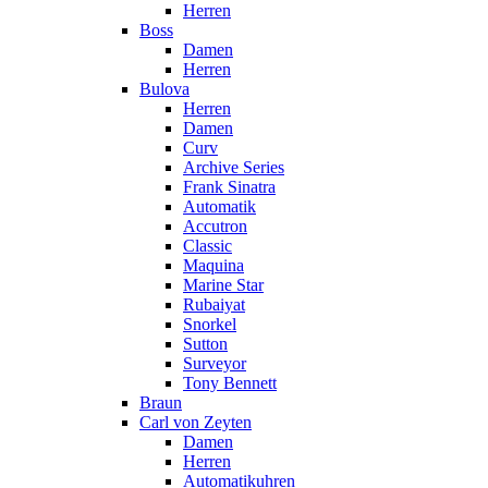
Herren
Boss
Damen
Herren
Bulova
Herren
Damen
Curv
Archive Series
Frank Sinatra
Automatik
Accutron
Classic
Maquina
Marine Star
Rubaiyat
Snorkel
Sutton
Surveyor
Tony Bennett
Braun
Carl von Zeyten
Damen
Herren
Automatikuhren