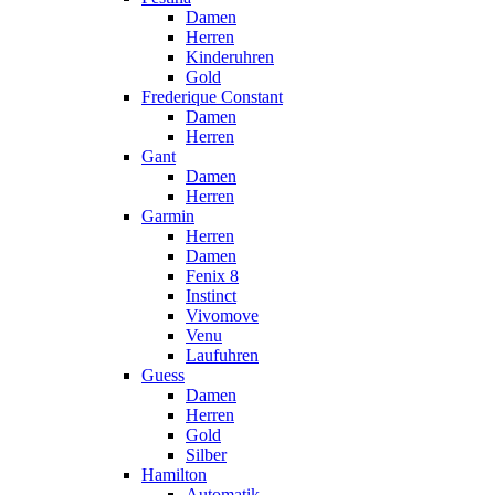
Damen
Herren
Kinderuhren
Gold
Frederique Constant
Damen
Herren
Gant
Damen
Herren
Garmin
Herren
Damen
Fenix 8
Instinct
Vivomove
Venu
Laufuhren
Guess
Damen
Herren
Gold
Silber
Hamilton
Automatik