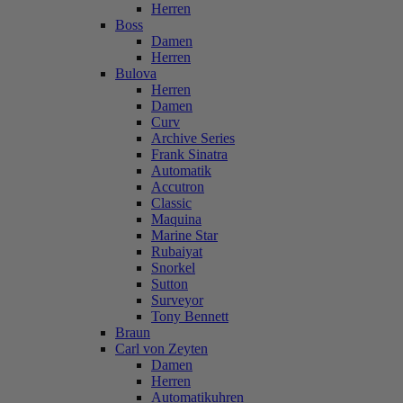
Herren
Boss
Damen
Herren
Bulova
Herren
Damen
Curv
Archive Series
Frank Sinatra
Automatik
Accutron
Classic
Maquina
Marine Star
Rubaiyat
Snorkel
Sutton
Surveyor
Tony Bennett
Braun
Carl von Zeyten
Damen
Herren
Automatikuhren