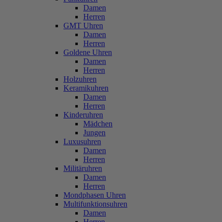
Damen
Herren
GMT Uhren
Damen
Herren
Goldene Uhren
Damen
Herren
Holzuhren
Keramikuhren
Damen
Herren
Kinderuhren
Mädchen
Jungen
Luxusuhren
Damen
Herren
Militäruhren
Damen
Herren
Mondphasen Uhren
Multifunktionsuhren
Damen
Herren