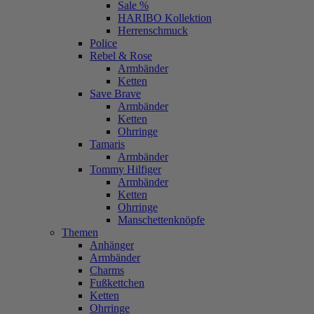
Sale %
HARIBO Kollektion
Herrenschmuck
Police
Rebel & Rose
Armbänder
Ketten
Save Brave
Armbänder
Ketten
Ohrringe
Tamaris
Armbänder
Tommy Hilfiger
Armbänder
Ketten
Ohrringe
Manschettenknöpfe
Themen
Anhänger
Armbänder
Charms
Fußkettchen
Ketten
Ohrringe