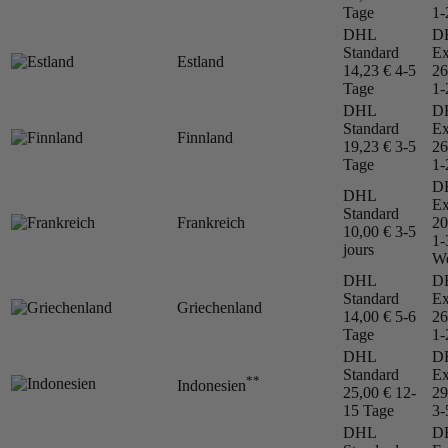
Tage
1-
DHL
D
Standard
Ex
Estland
14,23 €
4-5
26
Tage
1-
DHL
D
Standard
Ex
Finnland
19,23 €
3-5
26
Tage
1-
D
DHL
Ex
Standard
Frankreich
20
10,00 €
3-5
1-
jours
We
DHL
D
Standard
Ex
Griechenland
14,00 €
5-6
26
Tage
1-
DHL
D
Standard
Ex
**
Indonesien
25,00 €
12-
29
15 Tage
3-
DHL
D