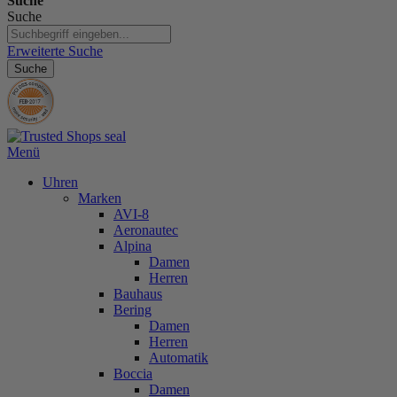
Suche
Suche
Erweiterte Suche
Suche
Menü
Uhren
Marken
AVI-8
Aeronautec
Alpina
Damen
Herren
Bauhaus
Bering
Damen
Herren
Automatik
Boccia
Damen