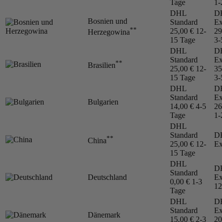
Tage
1-
DHL
D
Bosnien und
Standard
Ex
**
25,00 €
12-
29
Herzegowina
15 Tage
3-
DHL
D
Standard
Ex
**
Brasilien
25,00 €
12-
35
15 Tage
3-
DHL
D
Standard
Ex
Bulgarien
14,00 €
4-5
26
Tage
1-
DHL
Standard
D
**
China
25,00 €
12-
Ex
15 Tage
DHL
D
Standard
Deutschland
Ex
0,00 €
1-3
12
Tage
DHL
D
Standard
Ex
Dänemark
15,00 €
2-3
20