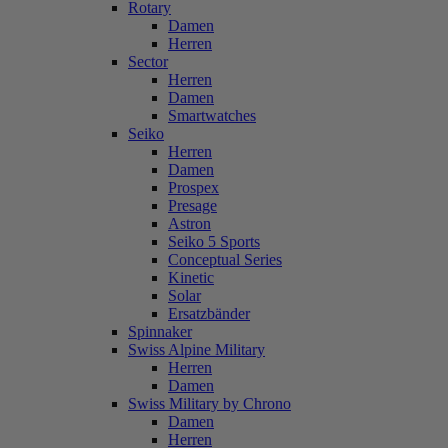
Rotary
Damen
Herren
Sector
Herren
Damen
Smartwatches
Seiko
Herren
Damen
Prospex
Presage
Astron
Seiko 5 Sports
Conceptual Series
Kinetic
Solar
Ersatzbänder
Spinnaker
Swiss Alpine Military
Herren
Damen
Swiss Military by Chrono
Damen
Herren