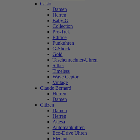
Casio
Damen
Herren
Baby-G
Collection
Pro-Trek
Edifice
Funkuhren
G-Shock
Gold
Taschenrechner-Uhren
Silber
Timeless
Wave Ceptor
Vintage
Claude Bernard
Herren
Damen
Citizen
Damen
Herren
Attesa
Automatikuhren
Eco-Drive Uhren
Elegant