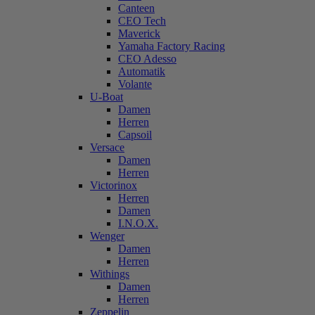
Canteen
CEO Tech
Maverick
Yamaha Factory Racing
CEO Adesso
Automatik
Volante
U-Boat
Damen
Herren
Capsoil
Versace
Damen
Herren
Victorinox
Herren
Damen
I.N.O.X.
Wenger
Damen
Herren
Withings
Damen
Herren
Zeppelin