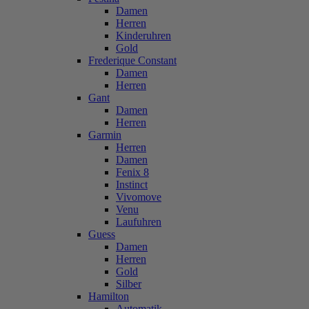
Damen
Herren
Kinderuhren
Gold
Frederique Constant
Damen
Herren
Gant
Damen
Herren
Garmin
Herren
Damen
Fenix 8
Instinct
Vivomove
Venu
Laufuhren
Guess
Damen
Herren
Gold
Silber
Hamilton
Automatik