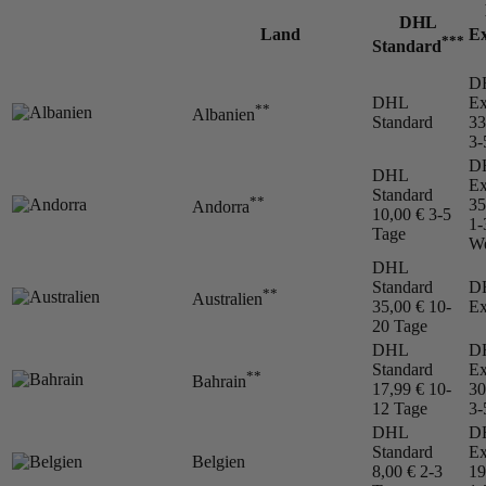
DHL
Land
Ex
***
Standard
D
DHL
Ex
**
Albanien
Standard
33
3-
D
DHL
Ex
Standard
**
35
Andorra
10,00 €
3-5
1-
Tage
We
DHL
Standard
D
**
Australien
35,00 €
10-
Ex
20 Tage
DHL
D
Standard
Ex
**
Bahrain
17,99 €
10-
30
12 Tage
3-
DHL
D
Standard
Ex
Belgien
8,00 €
2-3
19