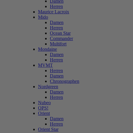
Damen
Herren
Maurice Lacroix
Mido
Damen
Herren
Ocean Star
Commander
Multifort
Mondaine
Damen
Herren
MVMT
Herren
Damen
Chronographen
Nordgreen
Damen
Herren
Nubeo
OPS!
Orient
Damen
Herren
Orient Star