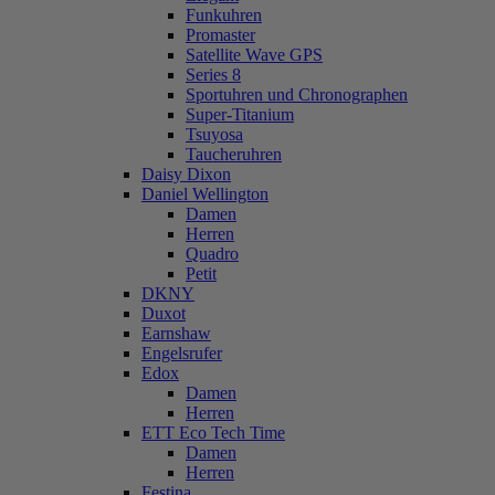
Funkuhren
Promaster
Satellite Wave GPS
Series 8
Sportuhren und Chronographen
Super-Titanium
Tsuyosa
Taucheruhren
Daisy Dixon
Daniel Wellington
Damen
Herren
Quadro
Petit
DKNY
Duxot
Earnshaw
Engelsrufer
Edox
Damen
Herren
ETT Eco Tech Time
Damen
Herren
Festina