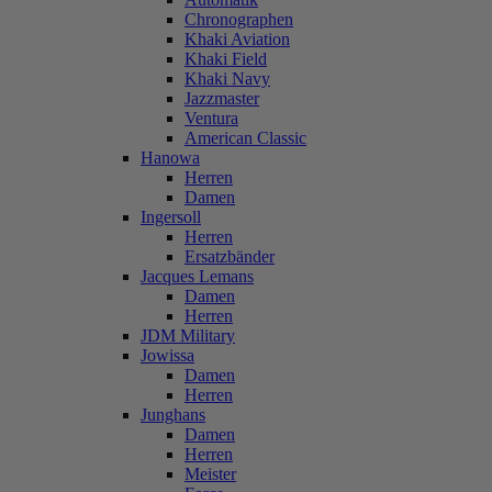
Chronographen
Khaki Aviation
Khaki Field
Khaki Navy
Jazzmaster
Ventura
American Classic
Hanowa
Herren
Damen
Ingersoll
Herren
Ersatzbänder
Jacques Lemans
Damen
Herren
JDM Military
Jowissa
Damen
Herren
Junghans
Damen
Herren
Meister