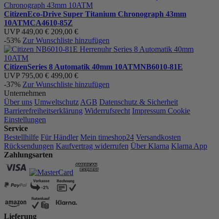
Citizen
Eco-Drive Super Titanium Chronograph 43mm
10ATM
CA4610-85Z
UVP
449,00 €
209,00 €
-53%
Zur Wunschliste hinzufügen
Citizen
Series 8 Automatik 40mm 10ATM
NB6010-81E
UVP
795,00 €
499,00 €
-37%
Zur Wunschliste hinzufügen
Unternehmen
Über uns
Umweltschutz
AGB
Datenschutz & Sicherheit
Barrierefreiheitserklärung
Widerrufsrecht
Impressum
Cookie
Einstellungen
Service
Bestellhilfe
Für Händler
Mein timeshop24
Versandkosten
Rücksendungen
Kaufvertrag widerrufen
Über Klarna
Klarna App
Zahlungsarten
Lieferung