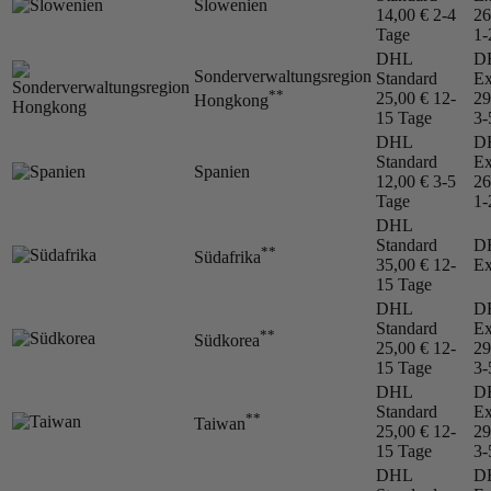
Slowenien
14,00 €
2-4
26
Tage
1-
DHL
D
Sonderverwaltungsregion
Standard
Ex
**
25,00 €
12-
29
Hongkong
15 Tage
3-
DHL
D
Standard
Ex
Spanien
12,00 €
3-5
26
Tage
1-
DHL
Standard
D
**
Südafrika
35,00 €
12-
Ex
15 Tage
DHL
D
Standard
Ex
**
Südkorea
25,00 €
12-
29
15 Tage
3-
DHL
D
Standard
Ex
**
Taiwan
25,00 €
12-
29
15 Tage
3-
DHL
D