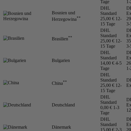
Tage
1-
DHL
D
Bosnien und
Standard
Ex
**
25,00 €
12-
29
Herzegowina
15 Tage
3-
DHL
D
Standard
Ex
**
Brasilien
25,00 €
12-
35
15 Tage
3-
DHL
D
Standard
Ex
Bulgarien
14,00 €
4-5
26
Tage
1-
DHL
Standard
D
**
China
25,00 €
12-
Ex
15 Tage
DHL
D
Standard
Deutschland
Ex
0,00 €
1-3
12
Tage
DHL
D
Standard
Ex
Dänemark
15,00 €
2-3
20