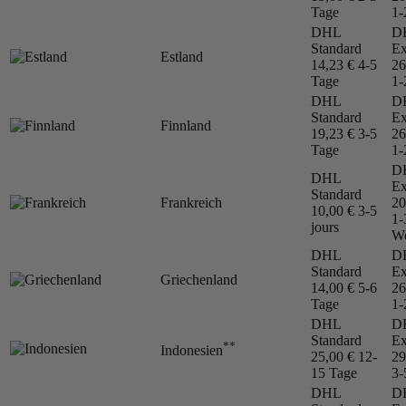
Tage
1-
DHL
D
Standard
Ex
Estland
14,23 €
4-5
26
Tage
1-
DHL
D
Standard
Ex
Finnland
19,23 €
3-5
26
Tage
1-
D
DHL
Ex
Standard
Frankreich
20
10,00 €
3-5
1-
jours
We
DHL
D
Standard
Ex
Griechenland
14,00 €
5-6
26
Tage
1-
DHL
D
Standard
Ex
**
Indonesien
25,00 €
12-
29
15 Tage
3-
DHL
D