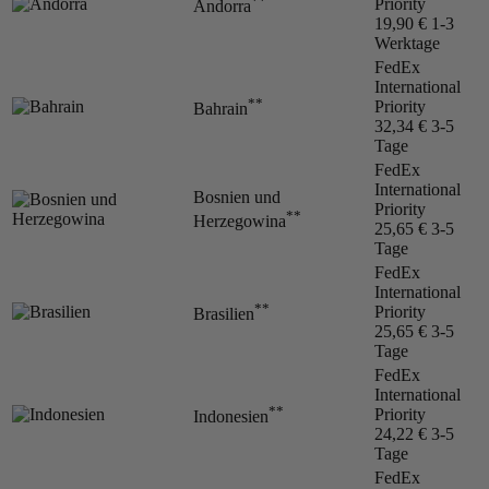
**
Priority
Andorra
19,90 €
1-3
Werktage
FedEx
International
**
Priority
Bahrain
32,34 €
3-5
Tage
FedEx
International
Bosnien und
Priority
**
Herzegowina
25,65 €
3-5
Tage
FedEx
International
**
Priority
Brasilien
25,65 €
3-5
Tage
FedEx
International
**
Priority
Indonesien
24,22 €
3-5
Tage
FedEx