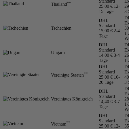
Standard
Ex
**
Thailand
25,00 €
12-
29
15 Tage
3-
D
DHL
Ex
Standard
Tschechien
30
15,00 €
2-4
1-
Tage
We
DHL
D
Standard
Ex
Ungarn
14,00 €
3-4
26
Tage
1-
DHL
D
Standard
Ex
**
Vereinigte Staaten
25,00 €
10-
40
20 Tage
3-
D
DHL
Ex
Standard
Vereinigtes Königreich
28
14,40 €
3-7
1-
Tage
We
DHL
D
Standard
Ex
**
Vietnam
25,00 €
12-
35