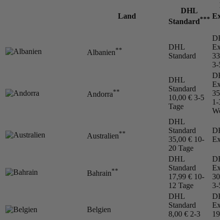
DHL
Land
Ex
***
Standard
D
DHL
Ex
**
Albanien
Standard
33
3-
D
DHL
Ex
Standard
**
35
Andorra
10,00 €
3-5
1-
Tage
We
DHL
Standard
D
**
Australien
35,00 €
10-
Ex
20 Tage
DHL
D
Standard
Ex
**
Bahrain
17,99 €
10-
30
12 Tage
3-
DHL
D
Standard
Ex
Belgien
8,00 €
2-3
19