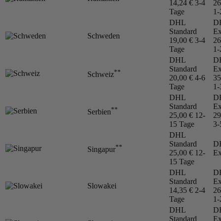
14,24 €
3-4
26
Tage
1-
DHL
D
Standard
Ex
Schweden
19,00 €
3-4
26
Tage
1-
DHL
D
Standard
Ex
**
Schweiz
20,00 €
4-6
35
Tage
1-
DHL
D
Standard
Ex
**
Serbien
25,00 €
12-
29
15 Tage
3-
DHL
Standard
D
**
Singapur
25,00 €
12-
Ex
15 Tage
DHL
D
Standard
Ex
Slowakei
14,35 €
2-4
26
Tage
1-
DHL
D
Standard
Ex