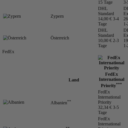
15 Tage
3-
DHL
D
Standard
Ex
Zypern
14,00 €
3-4
26
Tage
1-
DHL
D
Standard
Ex
Österreich
10,00 €
2-3
19
Tage
1-
FedEx
FedEx
International
Land
***
Priority
FedEx
International
**
Priority
Albanien
32,34 €
3-5
Tage
FedEx
International