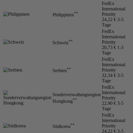
FedEx
International
**
Priority
Philippinen
24,22 €
3-5
Tage
FedEx
International
**
Priority
Schweiz
20,73 €
1-3
Tage
FedEx
International
**
Priority
Serbien
32,34 €
3-5
Tage
FedEx
International
Sonderverwaltungsregion
Priority
**
Hongkong
22,90 €
3-5
Tage
FedEx
International
**
Priority
Südkorea
24,22 €
3-5