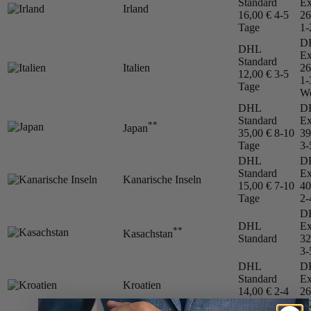
Standard
Ex
Irland
16,00 €
4-5
26
Tage
1-
D
DHL
Ex
Standard
Italien
26
12,00 €
3-5
1-
Tage
We
DHL
D
Standard
Ex
**
Japan
35,00 €
8-10
39
Tage
3-
DHL
D
Standard
Ex
Kanarische Inseln
15,00 €
7-10
40
Tage
2-
D
DHL
Ex
**
Kasachstan
Standard
32
3-
DHL
D
Standard
Ex
Kroatien
14,00 €
2-4
26
Tage
1-