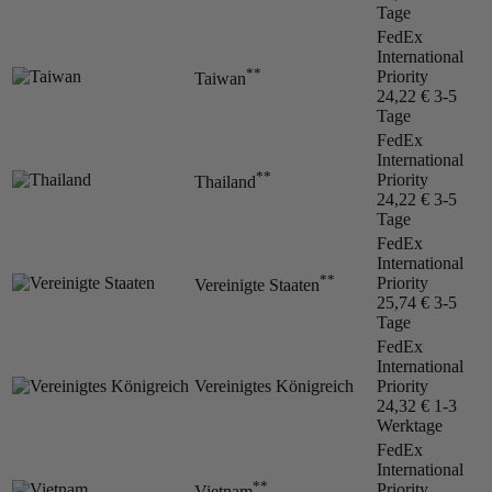
Tage
FedEx
International
**
Priority
Taiwan
24,22 €
3-5
Tage
FedEx
International
**
Priority
Thailand
24,22 €
3-5
Tage
FedEx
International
**
Priority
Vereinigte Staaten
25,74 €
3-5
Tage
FedEx
International
Vereinigtes Königreich
Priority
24,32 €
1-3
Werktage
FedEx
International
**
Priority
Vietnam